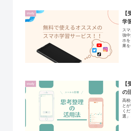
【
study
学
スマ
強中
ホを
果を
しょ
【
study
の
高校
とが
くだ
選」