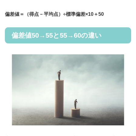
偏差値＝（得点－平均点）÷標準偏差×10＋50
偏差値50→55と55→60の違い