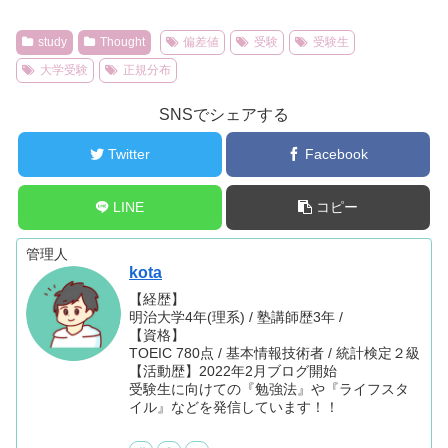
study
Thought
偏差値
受験
受験生
大学受験
正規分布
SNSでシェアする
Twitter
Facebook
LINE
コピー
管理人
kota
【経歴】
明治大学4年(理系) / 塾講師歴3年 /
【資格】
TOEIC 780点 / 基本情報技術者 / 統計検定２級
【活動歴】2022年2月ブログ開始
受験生に向けての『勉強法』や『ライフスタ
イル』などを発信しています！！