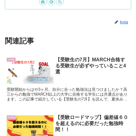
kota
関連記事
【受験生の7月】MARCH合格す
study
る受験生が必ずやっていること4
選
受験開始からはや3ヶ月。自分に合った勉強法は見つけましたか？高
三からの勉強でMARCH以上の大学に合格する学生には共通点があり
ます。この記事で紹介している【受験生の7月】を読んで、夏休みの
準備を完璧にしましょう！！
【受験ロードマップ】偏差値６０
study
を超えるのに必要だった勉強時
間！！