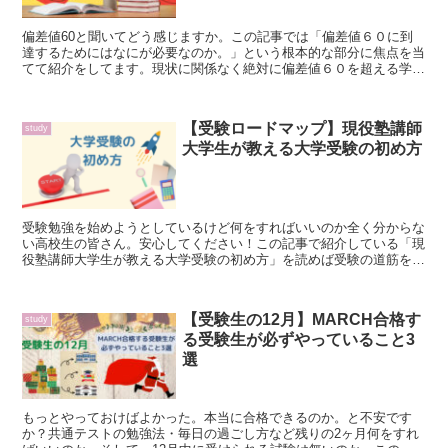
偏差値60と聞いてどう感じますか。この記事では「偏差値６０に到
達するためにはなにが必要なのか。」という根本的な部分に焦点を当
てて紹介をしてます。現状に関係なく絶対に偏差値６０を超える学力
を身につけることができるのでぜひ参考にしてください！
【受験ロードマップ】現役塾講師
study
大学生が教える大学受験の初め方
受験勉強を始めようとしているけど何をすればいいのか全く分からな
い高校生の皆さん。安心してください！この記事で紹介している「現
役塾講師大学生が教える大学受験の初め方」を読めば受験の道筋を明
確なものにできます！
【受験生の12月】MARCH合格す
study
る受験生が必ずやっていること3
選
もっとやっておけばよかった。本当に合格できるのか。と不安です
か？共通テストの勉強法・毎日の過ごし方など残りの2ヶ月何をすれ