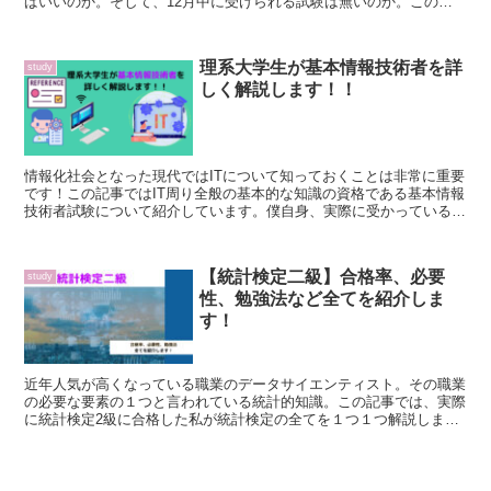
ばいいのか。そして、12月中に受けられる試験は無いのか。この記
事を読んでそんな不安を解決しましょう！！
理系大学生が基本情報技術者を詳
study
しく解説します！！
情報化社会となった現代ではITについて知っておくことは非常に重要
です！この記事ではIT周り全般の基本的な知識の資格である基本情報
技術者試験について紹介しています。僕自身、実際に受かっているの
で勉強スケジュールなどは参考になると思います！！
【統計検定二級】合格率、必要
study
性、勉強法など全てを紹介しま
す！
近年人気が高くなっている職業のデータサイエンティスト。その職業
の必要な要素の１つと言われている統計的知識。この記事では、実際
に統計検定2級に合格した私が統計検定の全てを１つ１つ解説しま
す。データ分析に興味のある人や統計検定に興味がある人は是非参考
にしてください！！